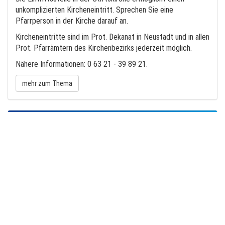
unkomplizierten Kircheneintritt. Sprechen Sie eine
Pfarrperson in der Kirche darauf an.
Kircheneintritte sind im Prot. Dekanat in Neustadt und in allen
Prot. Pfarrämtern des Kirchenbezirks jederzeit möglich.
Nähere Informationen: 0 63 21 - 39 89 21.
mehr zum Thema
Tageslosung
Sonntag, 9. August 2026
Losungstext:
Siehe, was ich früher verkündigt habe, ist gekommen. So
verkündige ich auch Neues; ehe denn es sprosst, lasse ich’s
euch hören.
Jesaja 42,9
Lehrtext:
Der Menschensohn ist’s, der den guten Samen sät. Der Acker