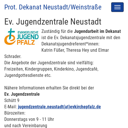
Prot. Dekanat Neustadt/Weinstraße
Men
auskl
Ev. Jugendzentrale Neustadt
Zuständig für die
Jugendarbeit im Dekanat
ist die Ev. Dekanatsjugendzentrale mit den
Dekanatsjugendreferent*innen:
Katrin Füßer, Theresa Hey und Elmar
Schrader.
Die Angebote der Jugendzentrale sind vielfältig:
Freizeiten, Kindergruppen, Kinderkino, Jugendcafé,
Jugendgottesdienste etc.
Nähere Informationen erhalten Sie direkt bei der
Ev. Jugendzentrale
Schütt 9
E-Mail:
jugendzentrale.neustadt(at)evkirchepfalz.de
Bürozeiten:
Donnerstags von 9 - 11 Uhr
und nach Vereinbarung